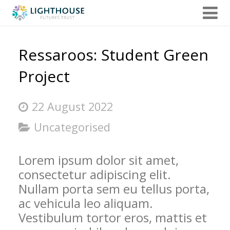
Home
Ressaroos: Student Green
About us
Project
Admissions
22 August 2022
Uncategorised
Our Internships
Lorem ipsum dolor sit amet,
Term Dates, Events & Clubs
consectetur adipiscing elit.
Nullam porta sem eu tellus porta,
Additional Support
ac vehicula leo aliquam.
Vestibulum tortor eros, mattis et